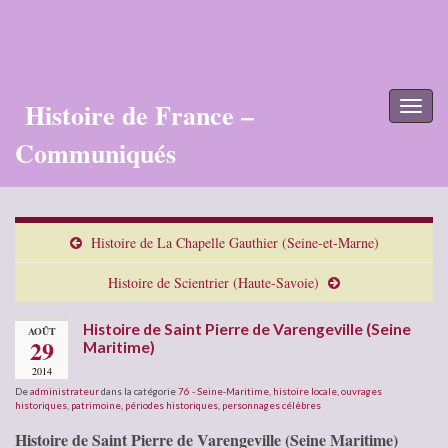
Histoire de France –
Toggl
naviga
Communiqués
Histoire de La Chapelle Gauthier (Seine-et-Marne)
Histoire de Scientrier (Haute-Savoie)
Histoire de Saint Pierre de Varengeville (Seine
AOÛT
29
Maritime)
2014
De
administrateur
dans la catégorie
76 - Seine-Maritime
,
histoire locale
,
ouvrages
historiques
,
patrimoine
,
périodes historiques
,
personnages célèbres
Histoire de Saint Pierre de Varengeville (Seine Maritime)