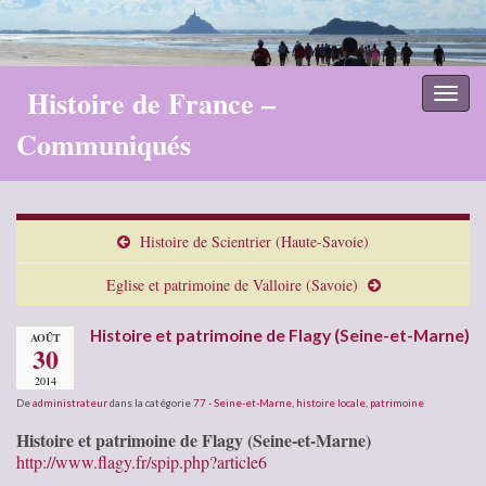
Histoire de France –
Toggl
naviga
Communiqués
Histoire de Scientrier (Haute-Savoie)
Eglise et patrimoine de Valloire (Savoie)
Histoire et patrimoine de Flagy (Seine-et-Marne)
AOÛT
30
2014
De
administrateur
dans la catégorie
77 - Seine-et-Marne
,
histoire locale
,
patrimoine
Histoire et patrimoine de Flagy (Seine-et-Marne)
http://www.flagy.fr/spip.php?article6