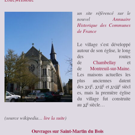
un site référencé sur le
nouvel
Annuaire
Historique des Communes
de France
Le village s’est développé
autour de son église, le long
des routes
de
Chambellay
et
de
Montreuil-sur-Maine
.
Les maisons actuelles les
plus anciennes datent
e
e
e
des
xvi
,
xvii
et
xviii
siècl
es, mais la première église
du village fut construite
e
au
xi
siècle…
(source wikipedia…
lire la suite
)
Ouvrages sur Saint-Martin du Bois