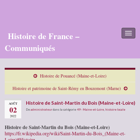
Histoire de France –
Toggl
naviga
Communiqués
Histoire de Pouancé (Maine-et-Loire)
Histoire et patrimoine de Saint-Rémy en Bouzemont (Marne)
Histoire de Saint-Martin du Bois (Maine-et-Loire)
AOÛT
02
De
administrateur
dans la catégorie
49 - Maine-et-Loire
,
histoire locale
2022
Histoire de Saint-Martin du Bois (Maine-et-Loire)
https://fr.wikipedia.org/wiki/Saint-Martin-du-Bois_(Maine-et-
Loire)#Histoire