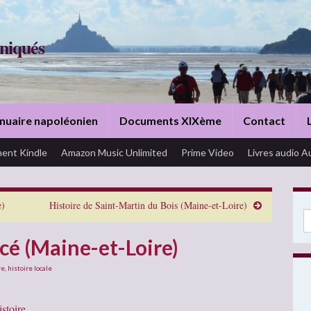
niqués
nuaire napoléonien
Documents XIXème
Contact
ent Kindle
Amazon Music Unlimited
Prime Video
Livres audio A
e)
Histoire de Saint-Martin du Bois (Maine-et-Loire)
Se
cé (Maine-et-Loire)
re
,
histoire locale
stoire