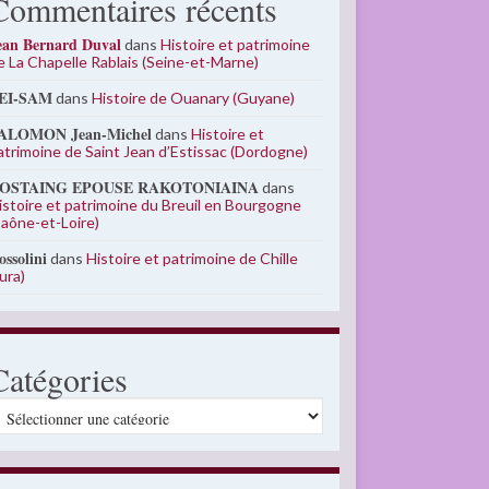
Commentaires récents
ean Bernard Duval
dans
Histoire et patrimoine
e La Chapelle Rablais (Seine-et-Marne)
EI-SAM
dans
Histoire de Ouanary (Guyane)
ALOMON Jean-Michel
dans
Histoire et
atrimoine de Saint Jean d’Estissac (Dordogne)
OSTAING EPOUSE RAKOTONIAINA
dans
istoire et patrimoine du Breuil en Bourgogne
Saône-et-Loire)
ossolini
dans
Histoire et patrimoine de Chille
Jura)
Catégories
atégories