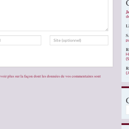
J
d
L
S
p
R
H
(
R
(
voir plus sur la façon dont les données de vos commentaires sont
C