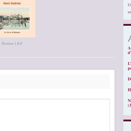
U
u
Version 1.0.0
A
d
L
p
D
H
N
(