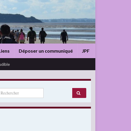
Liens
Déposer un communiqué
JPF
udible
arch for: