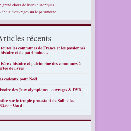
n grand choix de livres historiques
n choix d'ouvrages sur le patrimoine
Articles récents
 toutes les communes de France et les passionnés
’histoire et de patrimoine…
’Isère : histoire et patrimoine des communes à
ortée de livres
es cadeaux pour Noël !
istoire des Jeux olympiques | ouvrages & DVD
otice sur le temple protestant de Salinelles
30250 – Gard)