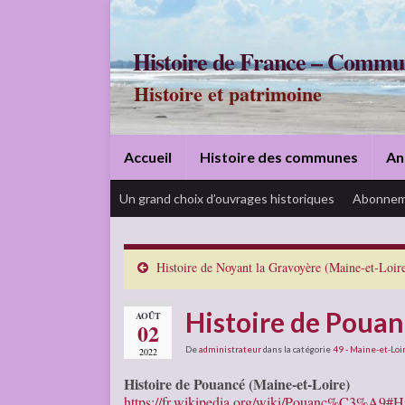
Histoire de France – Commu
Histoire et patrimoine
Accueil
Histoire des communes
An
Un grand choix d’ouvrages historiques
Abonnem
Histoire de Noyant la Gravoyère (Maine-et-Loir
Histoire de Pouan
AOÛT
02
De
administrateur
dans la catégorie
49 - Maine-et-Loi
2022
Histoire de Pouancé (Maine-et-Loire)
https://fr.wikipedia.org/wiki/Pouanc%C3%A9#Hi