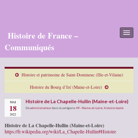
Histoire de France –
Toggl
naviga
Communiqués
Histoire et patrimoine de Saint-Domineuc (Ille-et-Vilaine)
Histoire du Bourg d’Iré (Maine-et-Loire)
Histoire de La Chapelle-Hullin (Maine-et-Loire)
MAI
18
De
administrateur
dans la catégorie
49 - Maine-et-Loire
,
histoire locale
2022
Histoire de La Chapelle-Hullin (Maine-et-Loire)
https://fr.wikipedia.org/wiki/La_Chapelle-Hullin#Histoire