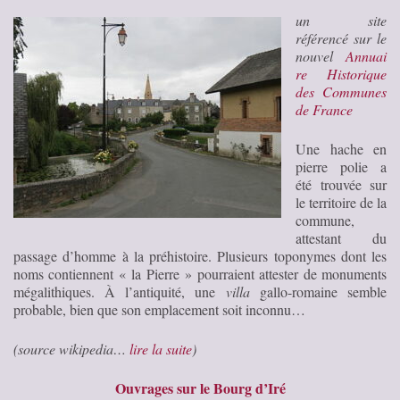
un site
référencé sur le
nouvel
Annuai
re Historique
des Communes
de France
Une hache en
pierre polie a
été trouvée sur
le territoire de la
commune,
attestant du
passage d’homme à la préhistoire. Plusieurs toponymes dont les
noms contiennent « la Pierre » pourraient attester de monuments
mégalithiques. À l’antiquité, une
villa
gallo-romaine semble
probable, bien que son emplacement soit inconnu…
(source wikipedia…
lire la suite
)
Ouvrages sur le Bourg d’Iré