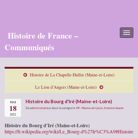
Histoire de France –
Toggl
naviga
Communiqués
Histoire de La Chapelle-Hullin (Maine-et-Loire)
Le Lion d’Angers (Maine-et-Loire)
Histoire du Bourg d’Iré (Maine-et-Loire)
MAI
18
De
administrateur
dans la catégorie
49 - Maine-et-Loire
,
histoire locale
2022
Histoire du Bourg d’Iré (Maine-et-Loire)
https://fr.wikipedia.org/wiki/Le_Bourg-d%27Ir%C3%A9#Histoire