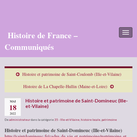
Histoire de France –
Toggl
naviga
Communiqués
Histoire et patrimoine de Saint-Coulomb (Ille-et-Vilaine)
Histoire de La Chapelle-Hullin (Maine-et-Loire)
Histoire et patrimoine de Saint-Domineuc (Ille-
MAI
18
et-Vilaine)
2022
De
administrateur
dans la catégorie
35 - Ille-et-Vilaine
,
histoire locale
,
patrimoine
Histoire et patrimoine de Saint-Domineuc (Ille-et-Vilaine)
http://saintdomineuc.fr/cadre-de-vie-et-patrimoine/patrimoine-et-