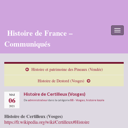
Histoire de France –
Toggl
naviga
Communiqués
Histoire et patrimoine des Pineaux (Vendée)
Histoire de Destord (Vosges)
Histoire de Certilleux (Vosges)
MAI
06
De
administrateur
dans la catégorie
88 - Vosges
,
histoire locale
2021
Histoire de Certilleux (Vosges)
https://fr.wikipedia.org/wiki/Certilleux#Histoire