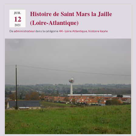
Histoire de Saint Mars la Jaille
JUIL
12
(Loire-Atlantique)
2021
De
administrateur
dans la catégorie
44 - Loire Atlantique
,
histoire locale