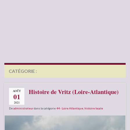
CATÉGORIE :
44 – LOIRE ATLANTIQUE
Histoire de Vritz (Loire-Atlantique)
AOÛT
01
2021
De
administrateur
dans la catégorie
44 - Loire Atlantique
,
histoire locale