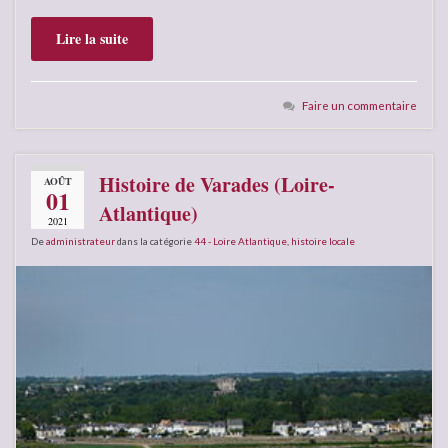
Lire la suite
Faire un commentaire
Histoire de Varades (Loire-
AOÛT
01
Atlantique)
2021
De
administrateur
dans la catégorie
44 - Loire Atlantique
,
histoire locale