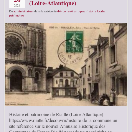
(Loire-Atlantique)
2021
De
administrateur
dans la catégorie
44 - Loire Atlantique
,
histoire locale
,
patrimoine
Histoire et patrimoine de Riaillé (Loire-Atlantique)
https://www.riaille.fr/decouvrir/histoire-de-la-commune un
site référencé sur le nouvel Annuaire Historique des
Communes de France Riaillé possède un passé riche en