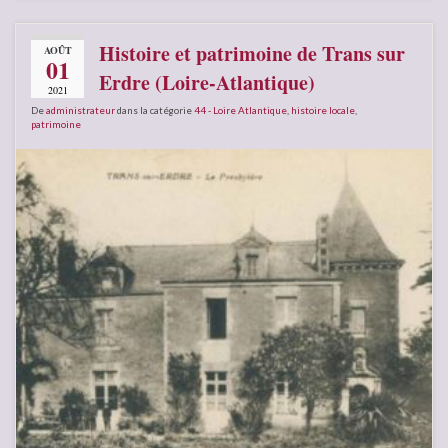
Histoire et patrimoine de Trans sur
AOÛT
01
Erdre (Loire-Atlantique)
2021
De
administrateur
dans la catégorie
44 - Loire Atlantique
,
histoire locale
,
patrimoine