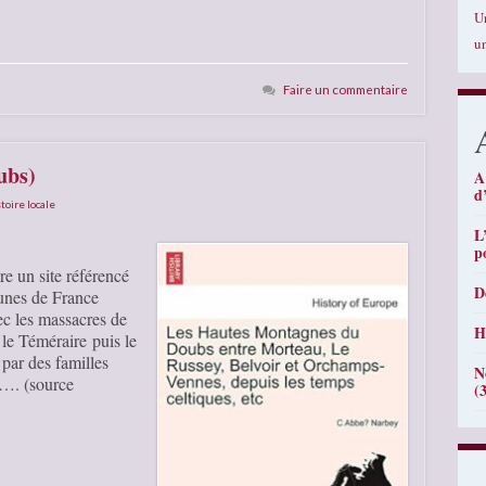
U
u
Faire un commentaire
ubs)
A
d
toire locale
L
p
e un site référencé
D
unes de France
ec les massacres de
H
 le Téméraire puis le
 par des familles
N
s…. (source
(