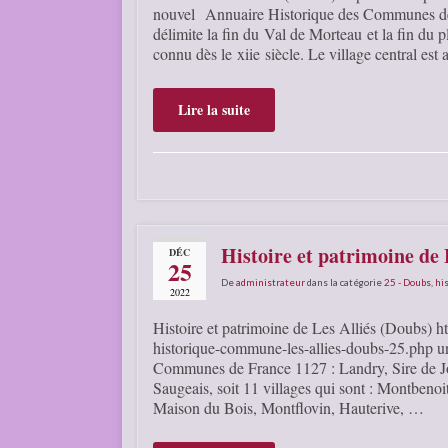
nouvel Annuaire Historique des Communes de F
délimite la fin du Val de Morteau et la fin du 
connu dès le xiie siècle. Le village central es
Lire la suite
Histoire et patrimoine de 
DÉC
25
De
administrateur
dans la catégorie
25 - Doubs
,
his
2022
Histoire et patrimoine de Les Alliés (Doubs) ht
historique-commune-les-allies-doubs-25.php un
Communes de France 1127 : Landry, Sire de Jo
Saugeais, soit 11 villages qui sont : Montbeno
Maison du Bois, Montflovin, Hauterive, …