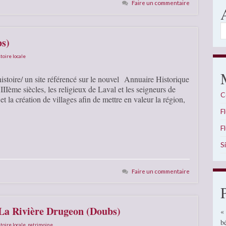
Faire un commentaire
A
bs)
toire locale
/histoire/ un site référencé sur le nouvel Annuaire Historique
ème siècles, les religieux de Laval et les seigneurs de
C
 la création de villages afin de mettre en valeur la région,
F
F
S
Faire un commentaire
 La Rivière Drugeon (Doubs)
«
b
toire locale
,
patrimoine