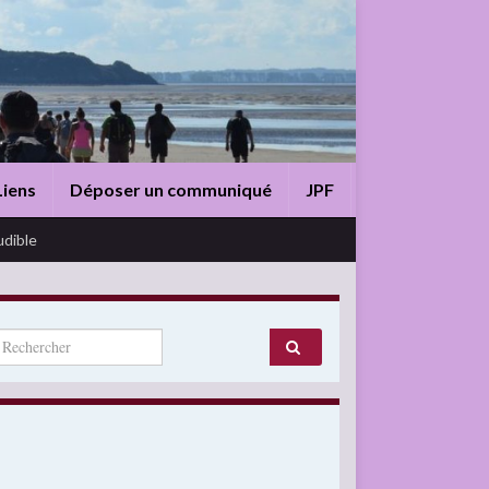
Liens
Déposer un communiqué
JPF
udible
arch for: