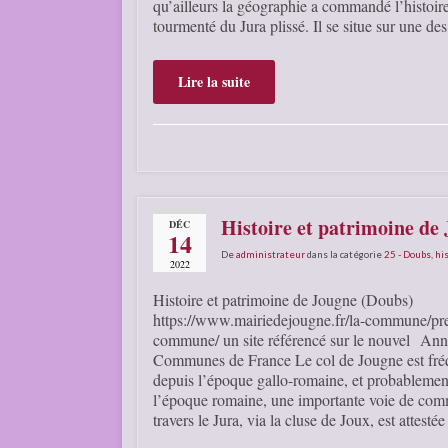
qu’ailleurs la géographie a commandé l’histoire
tourmenté du Jura plissé. Il se situe sur une de
Lire la suite
Histoire et patrimoine de
DÉC
14
De
administrateur
dans la catégorie
25 - Doubs
,
his
2022
Histoire et patrimoine de Jougne (Doubs)
https://www.mairiedejougne.fr/la-commune/pre
commune/ un site référencé sur le nouvel Ann
Communes de France Le col de Jougne est fré
depuis l’époque gallo-romaine, et probablemen
l’époque romaine, une importante voie de comm
travers le Jura, via la cluse de Joux, est attesté