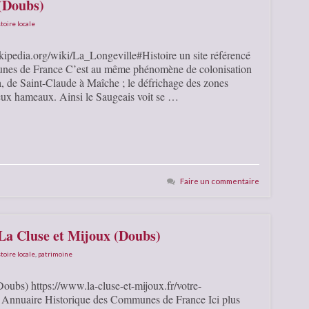
 (Doubs)
toire locale
ikipedia.org/wiki/La_Longeville#Histoire un site référencé
unes de France C’est au même phénomène de colonisation
ura, de Saint-Claude à Maîche ; le défrichage des zones
eux hameaux. Ainsi le Saugeais voit se …
Faire un commentaire
 La Cluse et Mijoux (Doubs)
toire locale
,
patrimoine
Doubs) https://www.la-cluse-et-mijoux.fr/votre-
vel Annuaire Historique des Communes de France Ici plus