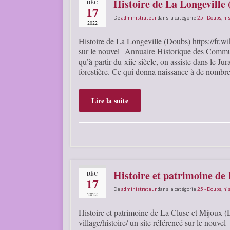
Histoire de La Longeville
DÉC
17
De
administrateur
dans la catégorie
25 - Doubs
,
his
2022
Histoire de La Longeville (Doubs) https://fr.w
sur le nouvel Annuaire Historique des Comm
qu’à partir du xiie siècle, on assiste dans le J
forestière. Ce qui donna naissance à de nombr
Lire la suite
Histoire et patrimoine de
DÉC
17
De
administrateur
dans la catégorie
25 - Doubs
,
his
2022
Histoire et patrimoine de La Cluse et Mijoux (
village/histoire/ un site référencé sur le nou