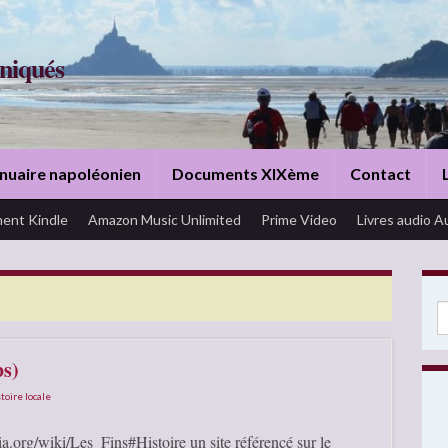
niqués
nuaire napoléonien
Documents XIXème
Contact
ent Kindle
Amazon Music Unlimited
Prime Video
Livres audio A
Se
bs)
toire locale
ia.org/wiki/Les_Fins#Histoire un site référencé sur le