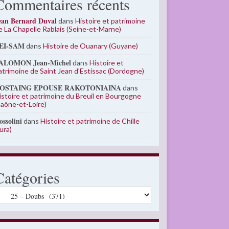
Commentaires récents
ean Bernard Duval
dans
Histoire et patrimoine
e La Chapelle Rablais (Seine-et-Marne)
EI-SAM
dans
Histoire de Ouanary (Guyane)
ALOMON Jean-Michel
dans
Histoire et
atrimoine de Saint Jean d’Estissac (Dordogne)
OSTAING EPOUSE RAKOTONIAINA
dans
istoire et patrimoine du Breuil en Bourgogne
Saône-et-Loire)
ossolini
dans
Histoire et patrimoine de Chille
Jura)
Catégories
atégories