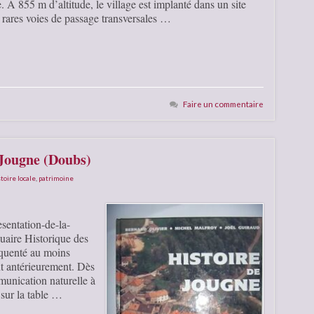
. A 855 m d’altitude, le village est implanté dans un site
s rares voies de passage transversales …
Faire un commentaire
 Jougne (Doubs)
toire locale
,
patrimoine
sentation-de-la-
uaire Historique des
quenté au moins
t antérieurement. Dès
unication naturelle à
e sur la table …