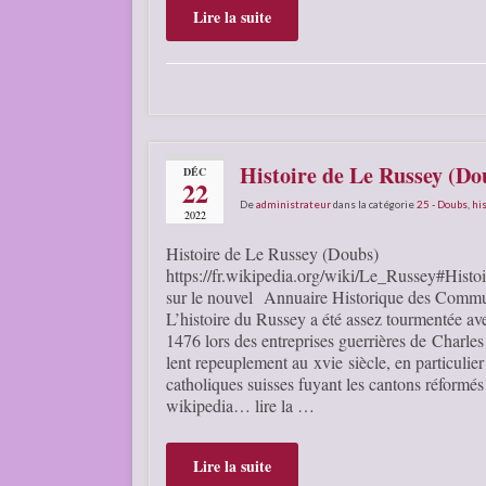
Lire la suite
Histoire de Le Russey (Do
DÉC
22
De
administrateur
dans la catégorie
25 - Doubs
,
his
2022
Histoire de Le Russey (Doubs)
https://fr.wikipedia.org/wiki/Le_Russey#Histoir
sur le nouvel Annuaire Historique des Comm
L’histoire du Russey a été assez tourmentée av
1476 lors des entreprises guerrières de Charles
lent repeuplement au xvie siècle, en particulier
catholiques suisses fuyant les cantons réformé
wikipedia… lire la …
Lire la suite