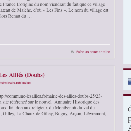
rance L’origine du nom viendrait du fait que ce village
plateau de Maîche, d’où « Les Fins ». Le nom du village est
t alors Renau du …
Faire un commentaire
Les Alliés (Doubs)
toire locale
,
patrimoine
tp://commune-lesallies.fr/mairie-des-allies-doubs-25/23-
 site référencé sur le nouvel Annuaire Historique des
ux, fait don aux religieux du Montbenoit du val du
it, Gilley, La Chaux de Gilley, Bugny, Arçon, Lièvremont,