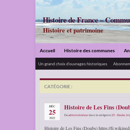
Histoire de France – Commu
Histoire et patrimoine
Accueil
Histoire des communes
An
Un grand choix d’ouvrages historiques
Abonnem
CATÉGORIE :
25 – DOUBS
Histoire de Les Fins (Dou
DÉC
25
De
administrateur
dans la catégorie
25 - Doubs
,
his
2022
Histoire de Les Fins (Doubs) https://fr.wikiped