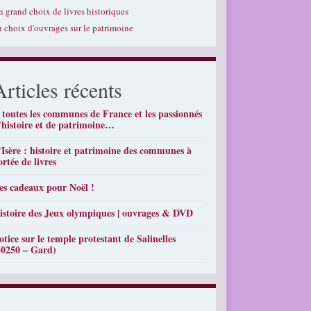
n grand choix de livres historiques
n choix d'ouvrages sur le patrimoine
Articles récents
 toutes les communes de France et les passionnés
’histoire et de patrimoine…
’Isère : histoire et patrimoine des communes à
ortée de livres
es cadeaux pour Noël !
istoire des Jeux olympiques | ouvrages & DVD
otice sur le temple protestant de Salinelles
30250 – Gard)