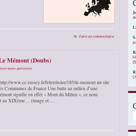
J
d
L
Faire un commentaire
S
p
R
H
e Le Mémont (Doubs)
(
toire locale
,
patrimoine
R
(
tp://www.cc-russey.fr/fr/territoire/185/le-memont un site
des Communes de France Une butte au milieu d’une
Mémont signifie en effet « Mont du Milieu », ce nom
mont au XIXème… (image et …
C