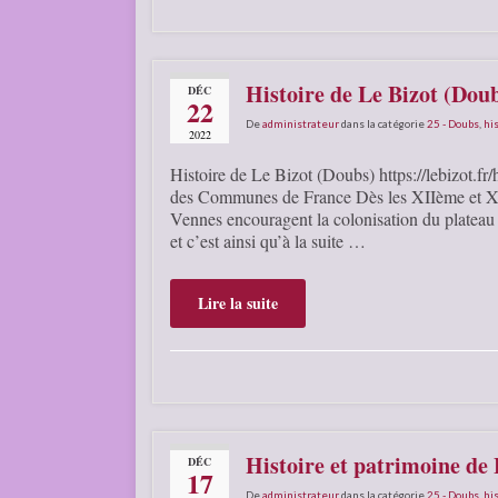
Histoire de Le Bizot (Dou
DÉC
22
De
administrateur
dans la catégorie
25 - Doubs
,
his
2022
Histoire de Le Bizot (Doubs) https://lebizot.fr
des Communes de France Dès les XIIème et XIII
Vennes encouragent la colonisation du plateau et
et c’est ainsi qu’à la suite …
Lire la suite
Histoire et patrimoine de
DÉC
17
De
administrateur
dans la catégorie
25 - Doubs
,
his