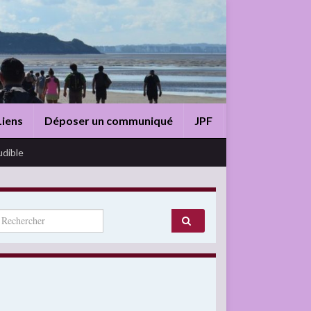
Liens
Déposer un communiqué
JPF
udible
arch for: