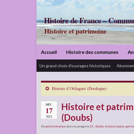
Histoire de France – Commu
Histoire et patrimoine
Accueil
Histoire des communes
An
Un grand choix d’ouvrages historiques
Abonnem
Histoire d’Orliaguet (Dordogne)
Histoire et patri
DÉC
17
(Doubs)
2022
De
administrateur
dans la catégorie
25 - Doubs
,
histoire locale
,
patri