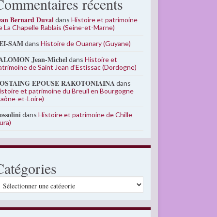
Commentaires récents
ean Bernard Duval
dans
Histoire et patrimoine
e La Chapelle Rablais (Seine-et-Marne)
EI-SAM
dans
Histoire de Ouanary (Guyane)
ALOMON Jean-Michel
dans
Histoire et
atrimoine de Saint Jean d’Estissac (Dordogne)
OSTAING EPOUSE RAKOTONIAINA
dans
istoire et patrimoine du Breuil en Bourgogne
Saône-et-Loire)
ossolini
dans
Histoire et patrimoine de Chille
Jura)
Catégories
atégories