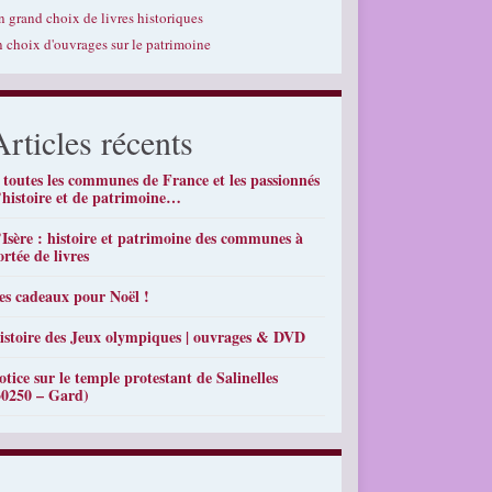
n grand choix de livres historiques
n choix d'ouvrages sur le patrimoine
Articles récents
 toutes les communes de France et les passionnés
’histoire et de patrimoine…
’Isère : histoire et patrimoine des communes à
ortée de livres
es cadeaux pour Noël !
istoire des Jeux olympiques | ouvrages & DVD
otice sur le temple protestant de Salinelles
30250 – Gard)