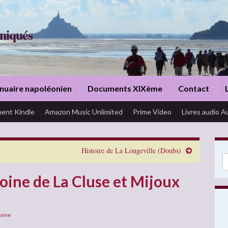
niqués
nuaire napoléonien
Documents XIXème
Contact
ent Kindle
Amazon Music Unlimited
Prime Video
Livres audio A
Histoire de La Longeville (Doubs)
Se
moine de La Cluse et Mijoux
moine