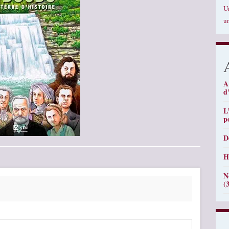
U
u
A
d
L
p
D
H
N
(