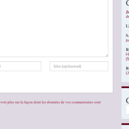
J
d
L
S
p
R
H
(
R
(
voir plus sur la façon dont les données de vos commentaires sont
C