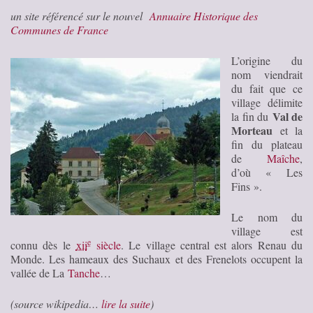
un site référencé sur le nouvel
Annuaire Historique des
Communes de France
L’origine du
nom viendrait
du fait que ce
village délimite
Val de
la fin du
Morteau
et la
fin du plateau
de
Maîche
,
d’où « Les
Fins ».
Le nom du
village est
e
connu dès le
xii
siècle
. Le village central est alors Renau du
Monde. Les hameaux des Suchaux et des Frenelots occupent la
vallée de La
Tanche
…
(source wikipedia…
lire la suite
)