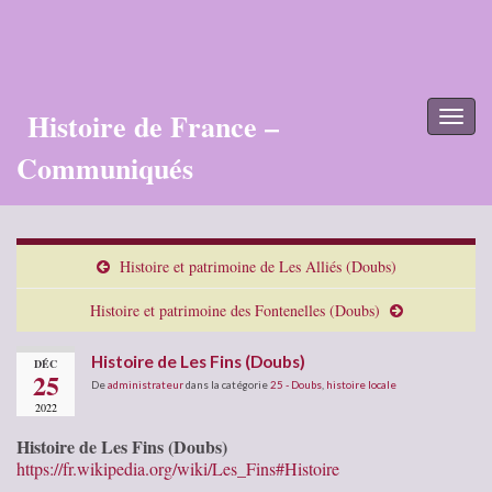
Histoire de France –
Toggl
naviga
Communiqués
Histoire et patrimoine de Les Alliés (Doubs)
Histoire et patrimoine des Fontenelles (Doubs)
Histoire de Les Fins (Doubs)
DÉC
25
De
administrateur
dans la catégorie
25 - Doubs
,
histoire locale
2022
Histoire de Les Fins (Doubs)
https://fr.wikipedia.org/wiki/Les_Fins#Histoire