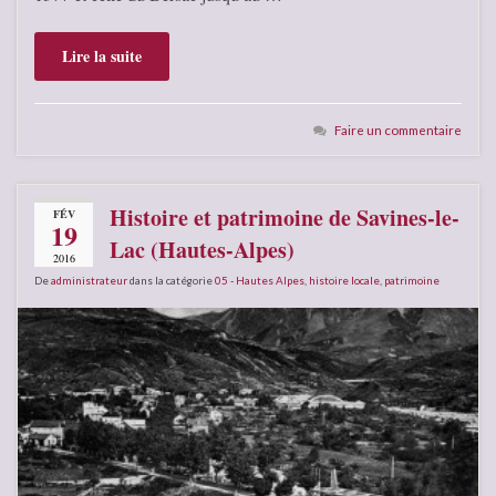
Lire la suite
Faire un commentaire
Histoire et patrimoine de Savines-le-
FÉV
19
Lac (Hautes-Alpes)
2016
De
administrateur
dans la catégorie
05 - Hautes Alpes
,
histoire locale
,
patrimoine