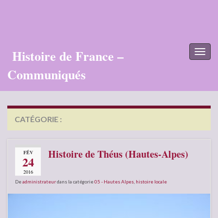
Histoire de France –
Toggl
naviga
Communiqués
CATÉGORIE :
05 – HAUTES ALPES
Histoire de Théus (Hautes-Alpes)
FÉV
24
2016
De
administrateur
dans la catégorie
05 - Hautes Alpes
,
histoire locale