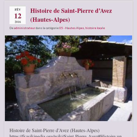
Histoire de Saint-Pierre d’Avez
FÉV
12
(Hautes-Alpes)
2016
De
administrateur
dans la catégorie
05 - Hautes Alpes
,
histoire locale
Histoire de Saint-Pierre d’Avez (Hautes-Alpes)
https://fr.wikipedia.org/wiki/Saint-Pierre-Avez#Histoire un