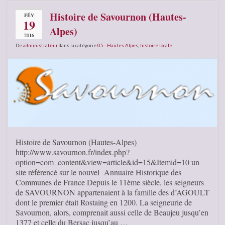
Histoire de Savournon (Hautes-
FÉV
19
Alpes)
2016
De
administrateur
dans la catégorie
05 - Hautes Alpes
,
histoire locale
Histoire de Savournon (Hautes-Alpes)
http://www.savournon.fr/index.php?
option=com_content&view=article&id=15&Itemid=10 un
site référencé sur le nouvel Annuaire Historique des
Communes de France Depuis le 11ème siècle, les seigneurs
de SAVOURNON appartenaient à la famille des d’AGOULT
dont le premier était Rostaing en 1200. La seigneurie de
Savournon, alors, comprenait aussi celle de Beaujeu jusqu’en
1377 et celle du Bersac jusqu’au …