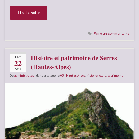
Lire la suite
Faire un commentaire
Histoire et patrimoine de Serres
FÉV
22
(Hautes-Alpes)
2016
De
administrateur
dans la catégorie
05 - Hautes Alpes
,
histoire locale
,
patrimoine