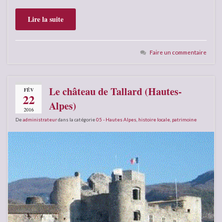
Lire la suite
Faire un commentaire
Le château de Tallard (Hautes-
FÉV
22
Alpes)
2016
De
administrateur
dans la catégorie
05 - Hautes Alpes
,
histoire locale
,
patrimoine