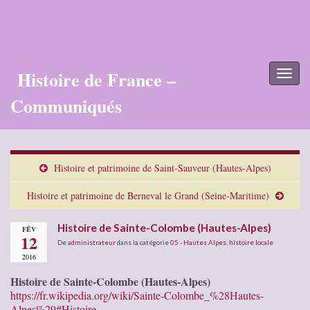
Histoire de France –
Toggl
naviga
Communiqués
Histoire et patrimoine de Saint-Sauveur (Hautes-Alpes)
Histoire et patrimoine de Berneval le Grand (Seine-Maritime)
Histoire de Sainte-Colombe (Hautes-Alpes)
FÉV
12
De
administrateur
dans la catégorie
05 - Hautes Alpes
,
histoire locale
2016
Histoire de Sainte-Colombe (Hautes-Alpes)
https://fr.wikipedia.org/wiki/Sainte-Colombe_%28Hautes-
Alpes%29#Histoire