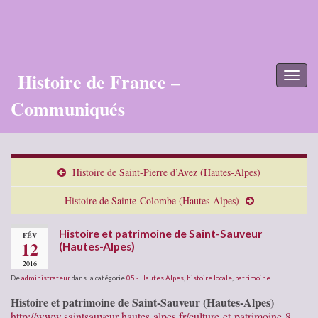
Histoire de France –
Toggl
naviga
Communiqués
Histoire de Saint-Pierre d’Avez (Hautes-Alpes)
Histoire de Sainte-Colombe (Hautes-Alpes)
Histoire et patrimoine de Saint-Sauveur
FÉV
12
(Hautes-Alpes)
2016
De
administrateur
dans la catégorie
05 - Hautes Alpes
,
histoire locale
,
patrimoine
Histoire et patrimoine de Saint-Sauveur (Hautes-Alpes)
http://www.saintsauveur-hautes-alpes.fr/culture-et-patrimoine-8