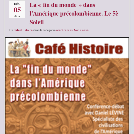
La « fin du monde » dans
DÉC
05
l’Amérique précolombienne. Le 5è
2012
Soleil
De
CafesHistoire
dans la catégorie
conférences
,
Non classé