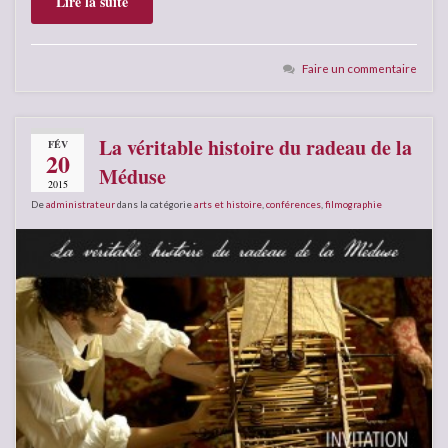
Lire la suite
Faire un commentaire
La véritable histoire du radeau de la
FÉV
20
Méduse
2015
De
administrateur
dans la catégorie
arts et histoire
,
conférences
,
filmographie