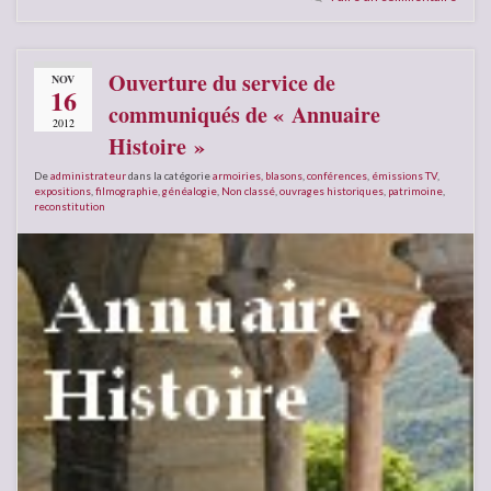
Ouverture du service de
NOV
16
communiqués de « Annuaire
2012
Histoire »
De
administrateur
dans la catégorie
armoiries, blasons
,
conférences
,
émissions TV
,
expositions
,
filmographie
,
généalogie
,
Non classé
,
ouvrages historiques
,
patrimoine
,
reconstitution