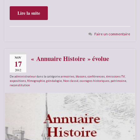
Lire la suite
Faire un commentaire
« Annuaire Histoire » évolue
NOV
17
2012
De
administrateur
dans la catégorie
armoiries, blasons
,
conférences
,
émissions TV
,
expositions
,
filmographie
,
généalogie
,
Non classé
,
ouvrages historiques
,
patrimoine
,
reconstitution