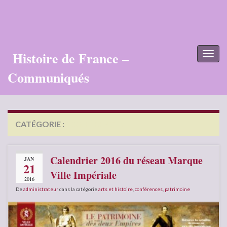
Histoire de France –
Toggl
naviga
Communiqués
CATÉGORIE :
CONFÉRENCES
Calendrier 2016 du réseau Marque
JAN
21
Ville Impériale
2016
De
administrateur
dans la catégorie
arts et histoire
,
conférences
,
patrimoine