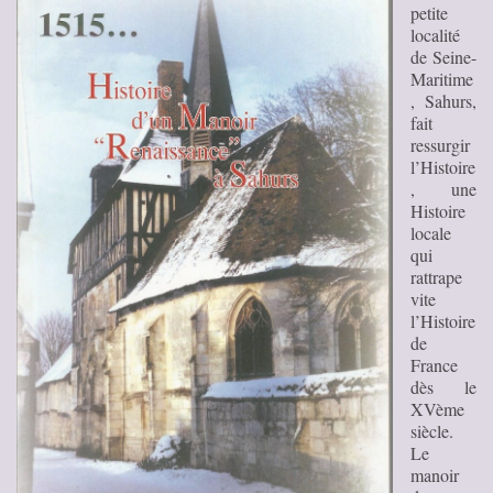
petite
localité
de Seine-
Maritime
, Sahurs,
fait
ressurgir
l’Histoire
, une
Histoire
locale
qui
rattrape
vite
l’Histoire
de
France
dès le
XVème
siècle.
Le
manoir