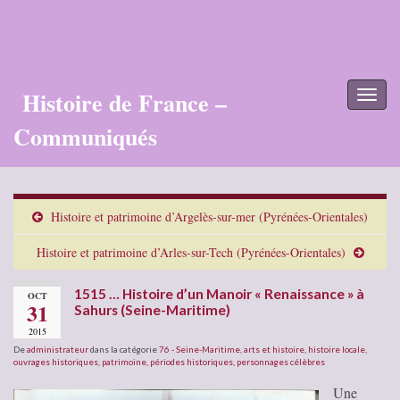
Histoire de France –
Toggl
naviga
Communiqués
Histoire et patrimoine d’Argelès-sur-mer (Pyrénées-Orientales)
Histoire et patrimoine d’Arles-sur-Tech (Pyrénées-Orientales)
1515 … Histoire d’un Manoir « Renaissance » à
OCT
31
Sahurs (Seine-Maritime)
2015
De
administrateur
dans la catégorie
76 - Seine-Maritime
,
arts et histoire
,
histoire locale
,
ouvrages historiques
,
patrimoine
,
périodes historiques
,
personnages célèbres
Une