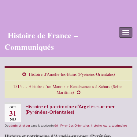
Histoire de France –
Toggl
naviga
Communiqués
Histoire d’Amélie-les-Bains (Pyrénées-Orientales)
1515 … Histoire d’un Manoir « Renaissance » à Sahurs (Seine-
Maritime)
Histoire et patrimoine d’Argelès-sur-mer
OCT
31
(Pyrénées-Orientales)
2015
De
administrateur
dans la catégorie
66 - Pyrénées-Orientales
,
histoire locale
,
patrimoine
Histoire et patrimoine d’Argelès-sur-mer (Pyrénées-