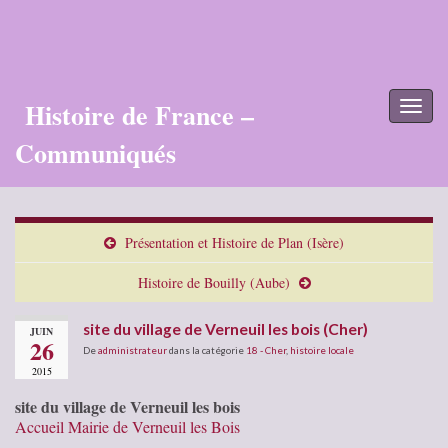
Histoire de France –
Toggl
naviga
Communiqués
Présentation et Histoire de Plan (Isère)
Histoire de Bouilly (Aube)
site du village de Verneuil les bois (Cher)
JUIN
26
De
administrateur
dans la catégorie
18 - Cher
,
histoire locale
2015
site du village de Verneuil les bois
Accueil Mairie de Verneuil les Bois