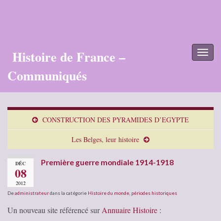
Histoire de France –
Toggl
naviga
Communiqués
CONSTRUCTION DES PYRAMIDES D’EGYPTE
Les Belges, leur histoire
Première guerre mondiale 1914-1918
DÉC
08
2012
De
administrateur
dans la catégorie
Histoire du monde
,
périodes historiques
Un nouveau site référencé sur
Annuaire Histoire
: