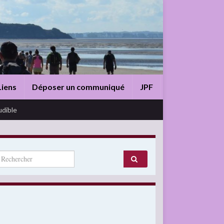
Liens
Déposer un communiqué
JPF
udible
arch for: