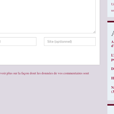
U
u
A
d
L
p
D
voir plus sur la façon dont les données de vos commentaires sont
H
N
(