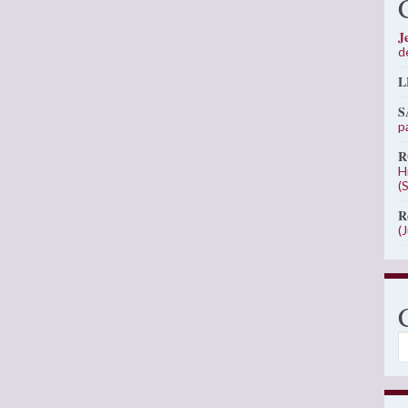
J
d
L
S
p
R
H
(
R
(
C