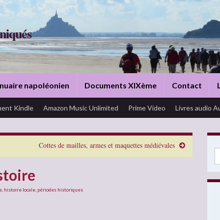
niqués
nuaire napoléonien
Documents XIXème
Contact
ent Kindle
Amazon Music Unlimited
Prime Video
Livres audio A
Cottes de mailles, armes et maquettes médiévales
Se
stoire
e
,
histoire locale
,
périodes historiques
: