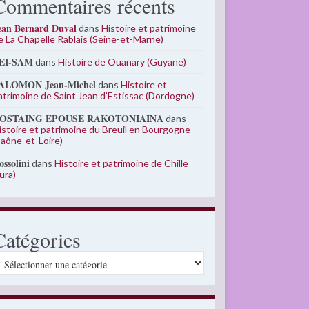
Commentaires récents
ean Bernard Duval
dans
Histoire et patrimoine
e La Chapelle Rablais (Seine-et-Marne)
EI-SAM
dans
Histoire de Ouanary (Guyane)
ALOMON Jean-Michel
dans
Histoire et
atrimoine de Saint Jean d’Estissac (Dordogne)
OSTAING EPOUSE RAKOTONIAINA
dans
istoire et patrimoine du Breuil en Bourgogne
Saône-et-Loire)
ossolini
dans
Histoire et patrimoine de Chille
Jura)
Catégories
atégories