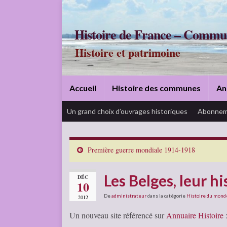
Histoire de France – Commu
Histoire et patrimoine
Accueil
Histoire des communes
An
Un grand choix d’ouvrages historiques
Abonnem
Première guerre mondiale 1914-1918
Les Belges, leur hi
DÉC
10
De
administrateur
dans la catégorie
Histoire du mond
2012
Un nouveau site référencé sur
Annuaire Histoire