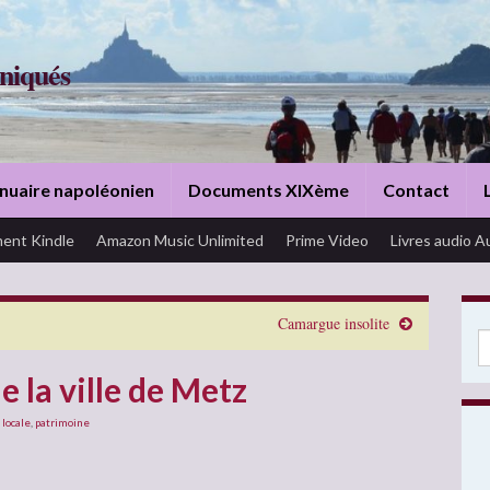
niqués
nuaire napoléonien
Documents XIXème
Contact
ent Kindle
Amazon Music Unlimited
Prime Video
Livres audio A
Camargue insolite
Se
 la ville de Metz
 locale
,
patrimoine