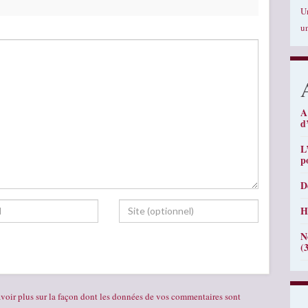
U
u
A
d
L
p
D
H
N
(
voir plus sur la façon dont les données de vos commentaires sont