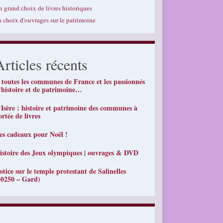
n grand choix de livres historiques
n choix d'ouvrages sur le patrimoine
Articles récents
 toutes les communes de France et les passionnés
’histoire et de patrimoine…
’Isère : histoire et patrimoine des communes à
ortée de livres
es cadeaux pour Noël !
istoire des Jeux olympiques | ouvrages & DVD
otice sur le temple protestant de Salinelles
30250 – Gard)