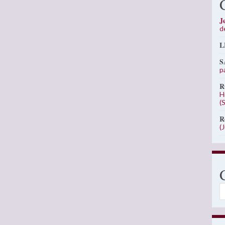
J
d
L
S
p
R
H
(
R
(
C