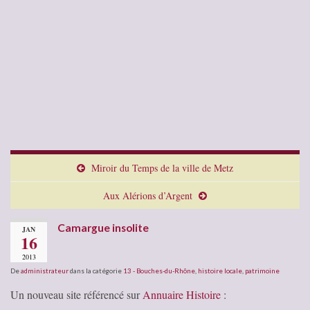
Miroir du Temps de la ville de Metz
Aux Alérions d’Argent
Camargue insolite
JAN
16
2013
De
administrateur
dans la catégorie
13 - Bouches-du-Rhône
,
histoire locale
,
patrimoine
Un nouveau site référencé sur
Annuaire Histoire
: