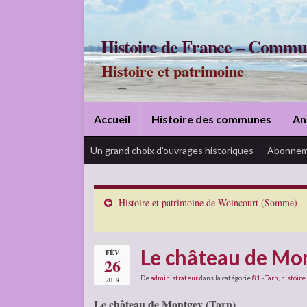
Histoire de France – Commu
Histoire et patrimoine
Accueil
Histoire des communes
An
Un grand choix d’ouvrages historiques
Abonnem
Histoire et patrimoine de Woincourt (Somme)
Le château de Mon
FÉV
26
De
administrateur
dans la catégorie
81 - Tarn
,
histoire
2019
Le château de Montgey (Tarn)