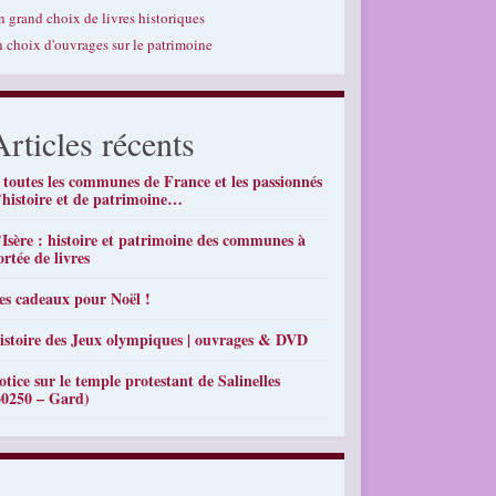
n grand choix de livres historiques
n choix d'ouvrages sur le patrimoine
Articles récents
 toutes les communes de France et les passionnés
’histoire et de patrimoine…
’Isère : histoire et patrimoine des communes à
ortée de livres
es cadeaux pour Noël !
istoire des Jeux olympiques | ouvrages & DVD
otice sur le temple protestant de Salinelles
30250 – Gard)