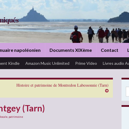
niqués
nuaire napoléonien
Documents XIXème
Contact
ent Kindle
Amazon Music Unlimited
Prime Video
Livres audio A
Histoire et patrimoine de Montredon Labessonnie (Tarn)
Se
tgey (Tarn)
 locale
,
patrimoine