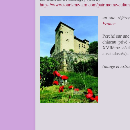
https://www.tourisme-tarn.com/patrimoine-cultu
un site référ
France
Perché sur une 
château privé
XVIIème siècle
aussi classés)
(image et extr