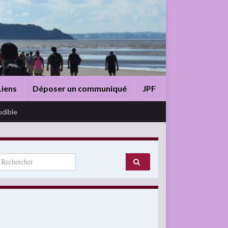
Liens
Déposer un communiqué
JPF
udible
arch for: