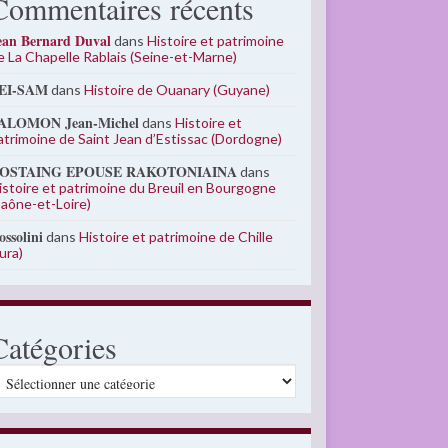
Commentaires récents
ean Bernard Duval
dans
Histoire et patrimoine
e La Chapelle Rablais (Seine-et-Marne)
EI-SAM
dans
Histoire de Ouanary (Guyane)
ALOMON Jean-Michel
dans
Histoire et
atrimoine de Saint Jean d’Estissac (Dordogne)
OSTAING EPOUSE RAKOTONIAINA
dans
istoire et patrimoine du Breuil en Bourgogne
Saône-et-Loire)
ossolini
dans
Histoire et patrimoine de Chille
Jura)
Catégories
atégories