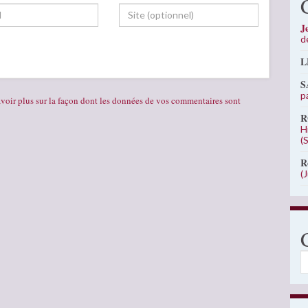
J
d
L
S
p
voir plus sur la façon dont les données de vos commentaires sont
R
H
(
R
(
C