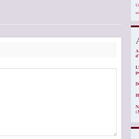
U
u
A
d
L
p
D
H
N
(