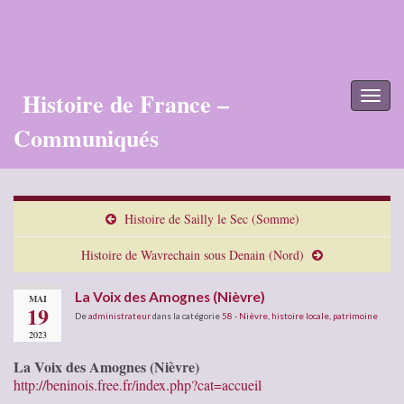
Histoire de France –
Toggl
naviga
Communiqués
Histoire de Sailly le Sec (Somme)
Histoire de Wavrechain sous Denain (Nord)
La Voix des Amognes (Nièvre)
MAI
19
De
administrateur
dans la catégorie
58 - Nièvre
,
histoire locale
,
patrimoine
2023
La Voix des Amognes (Nièvre)
http://beninois.free.fr/index.php?cat=accueil