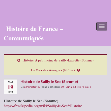
Histoire de France –
Toggl
naviga
Communiqués
Histoire et patrimoine de Sailly-Laurette (Somme)
La Voix des Amognes (Nièvre)
Histoire de Sailly le Sec (Somme)
MAI
19
De
administrateur
dans la catégorie
80 - Somme
,
histoire locale
2023
Histoire de Sailly le Sec (Somme)
https://fr.wikipedia.org/wiki/Sailly-le-Sec#Histoire