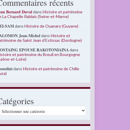
Commentaires récents
ean Bernard Duval
dans
Histoire et patrimoine
e La Chapelle Rablais (Seine-et-Marne)
EI-SAM
dans
Histoire de Ouanary (Guyane)
ALOMON Jean-Michel
dans
Histoire et
atrimoine de Saint Jean d’Estissac (Dordogne)
OSTAING EPOUSE RAKOTONIAINA
dans
istoire et patrimoine du Breuil en Bourgogne
Saône-et-Loire)
ossolini
dans
Histoire et patrimoine de Chille
Jura)
Catégories
atégories