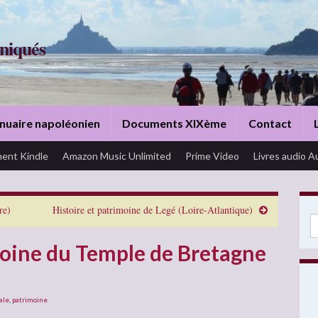
niqués
nuaire napoléonien
Documents XIXème
Contact
ent Kindle
Amazon Music Unlimited
Prime Video
Livres audio A
re)
Histoire et patrimoine de Legé (Loire-Atlantique)
Se
moine du Temple de Bretagne
cale
,
patrimoine