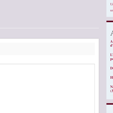
U
u
A
d
L
p
D
H
N
(