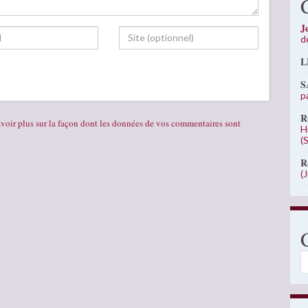
J
d
L
S
p
R
voir plus sur la façon dont les données de vos commentaires sont
H
(
R
(
C