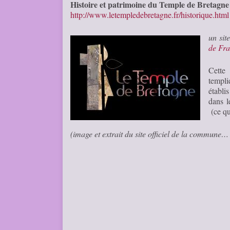
Histoire et patrimoine du Temple de Bretagne
http://www.letempledebretagne.fr/historique.html
un sit
de Fr
Cette
templi
établi
dans l
(ce qu
(image et extrait du site officiel de la commune