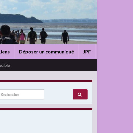
Liens
Déposer un communiqué
JPF
udible
arch for: