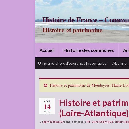
Histoire de France – Commu
Histoire et patrimoine
Accueil
Histoire des communes
An
Un grand choix d’ouvrages historiques
Abonnem
Histoire et patrimoine de Moudeyres (Haute-Loi
Histoire et patri
JAN
14
(Loire-Atlantique)
2018
De
administrateur
dans la catégorie
44 - Loire Atlantique
,
histoire lo