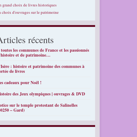
n grand choix de livres historiques
n choix d'ouvrages sur le patrimoine
Articles récents
 toutes les communes de France et les passionnés
’histoire et de patrimoine…
’Isère : histoire et patrimoine des communes à
ortée de livres
es cadeaux pour Noël !
istoire des Jeux olympiques | ouvrages & DVD
otice sur le temple protestant de Salinelles
30250 – Gard)