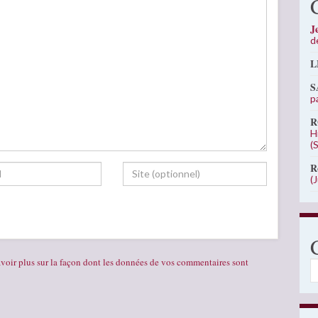
J
d
L
S
p
R
H
(
R
(
voir plus sur la façon dont les données de vos commentaires sont
C