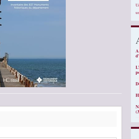
U
u
A
d
L
p
D
H
N
(