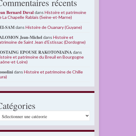
Commentaires récents
ean Bernard Duval
dans
Histoire et patrimoine
e La Chapelle Rablais (Seine-et-Marne)
EI-SAM
dans
Histoire de Ouanary (Guyane)
ALOMON Jean-Michel
dans
Histoire et
atrimoine de Saint Jean d’Estissac (Dordogne)
OSTAING EPOUSE RAKOTONIAINA
dans
istoire et patrimoine du Breuil en Bourgogne
Saône-et-Loire)
ossolini
dans
Histoire et patrimoine de Chille
Jura)
Catégories
atégories