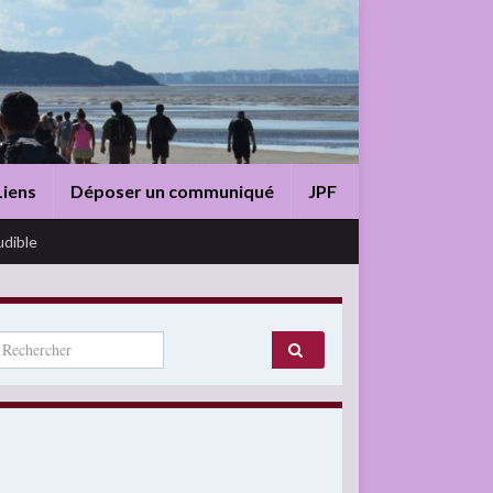
Liens
Déposer un communiqué
JPF
udible
arch for: