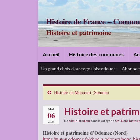
Histoire de France – Commu
Histoire et patrimoine
Accueil
Histoire des communes
An
Un grand choix d’ouvrages historiques
Abonnem
Histoire de Morcourt (Somme)
Histoire et patri
MAI
06
De
administrateur
dans la catégorie
59 - Nord
,
histoire
2023
Histoire et patrimoine d’Odomez (Nord)
https://www.odomez.fr/vivre-a-odomez/notre-hist