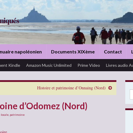
niqués
nuaire napoléonien
Documents XIXème
Contact
ent Kindle
Amazon Music Unlimited
Prime Video
Livres audio A
Histoire et patrimoine d’Onnaing (Nord)
Se
moine d’Odomez (Nord)
 locale
,
patrimoine
oire