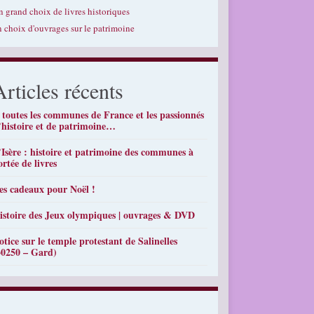
n grand choix de livres historiques
n choix d'ouvrages sur le patrimoine
Articles récents
 toutes les communes de France et les passionnés
’histoire et de patrimoine…
’Isère : histoire et patrimoine des communes à
ortée de livres
es cadeaux pour Noël !
istoire des Jeux olympiques | ouvrages & DVD
otice sur le temple protestant de Salinelles
30250 – Gard)