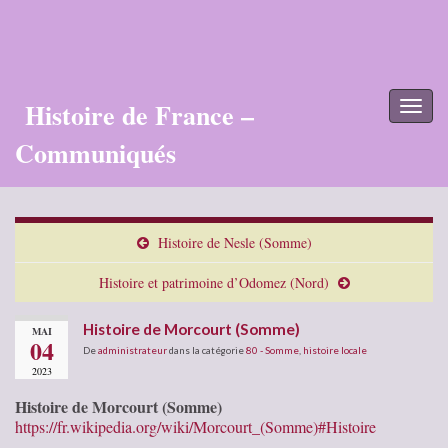
Histoire de France –
Toggl
naviga
Communiqués
Histoire de Nesle (Somme)
Histoire et patrimoine d’Odomez (Nord)
Histoire de Morcourt (Somme)
MAI
04
De
administrateur
dans la catégorie
80 - Somme
,
histoire locale
2023
Histoire de Morcourt (Somme)
https://fr.wikipedia.org/wiki/Morcourt_(Somme)#Histoire