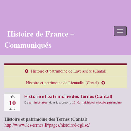
Histoire de France –
Toggl
naviga
Communiqués
Histoire et patrimoine de Laveissière (Cantal)
Histoire et patrimoine de Lieutadès (Cantal)
Histoire et patrimoine des Ternes (Cantal)
FÉV
10
De
administrateur
dans la catégorie
15 - Cantal
,
histoire locale
,
patrimoine
2019
Histoire et patrimoine des Ternes (Cantal)
http://www.les-ternes.fr/pages/histoire/l-eglise/