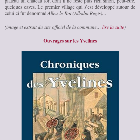
plateau un château fort dont il ne reste plus rien sinon, peut-être,
quelques caves. Le premier village qui s’est développé autour de
celui-ci fut dénommé
Alleu-le-Roi (Allodia Regis).
..
(image et extrait du site officiel de la commune…
lire la suite
)
Ouvrages sur les Yvelines