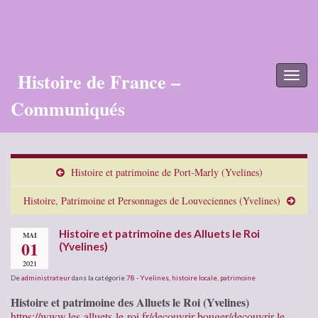
Histoire de France –
Toggl
naviga
Communiqués
Histoire et patrimoine de Port-Marly (Yvelines)
Histoire, Patrimoine et Personnages de Louveciennes (Yvelines)
Histoire et patrimoine des Alluets le Roi
MAI
01
(Yvelines)
2021
De
administrateur
dans la catégorie
78 - Yvelines
,
histoire locale
,
patrimoine
Histoire et patrimoine des Alluets le Roi (Yvelines)
https://www.les-alluets-le-roi.fr/decouvrir-bouger/decouvrir-le-