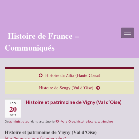
Histoire de France –
Toggl
naviga
Communiqués
Histoire de Zilia (Haute-Corse)
Histoire de Seugy (Val d’Oise)
Histoire et patrimoine de Vigny (Val d’Oise)
JAN
20
2017
De
administrateur
dans la catégorie
95 - Val d'Oise
,
histoire locale
,
patrimoine
Histoire et patrimoine de Vigny (Val d’Oise)
http://www.vigny.fr/index.php?