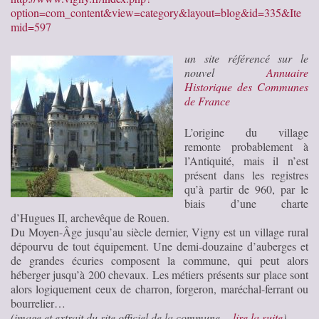
option=com_content&view=category&layout=blog&id=335&Ite
mid=597
un site référencé sur le
nouvel
Annuaire
Historique des Communes
de France
L’origine du village
remonte probablement à
l’Antiquité, mais il n’est
présent dans les registres
qu’à partir de 960, par le
biais d’une charte
d’Hugues II, archevêque de Rouen.
Du Moyen-Âge jusqu’au siècle dernier, Vigny est un village rural
dépourvu de tout équipement. Une demi-douzaine d’auberges et
de grandes écuries composent la commune, qui peut alors
héberger jusqu’à 200 chevaux. Les métiers présents sur place sont
alors logiquement ceux de charron, forgeron, maréchal-ferrant ou
bourrelier…
(image et extrait du site officiel de la commune…
lire la suite
)