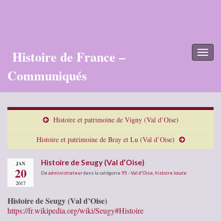
Histoire de France –
Toggl
naviga
Communiqués
Histoire et patrimoine de Vigny (Val d’Oise)
Histoire et patrimoine de Bray et Lu (Val d’Oise)
Histoire de Seugy (Val d’Oise)
JAN
20
De
administrateur
dans la catégorie
95 - Val d'Oise
,
histoire locale
2017
Histoire de Seugy (Val d’Oise)
https://fr.wikipedia.org/wiki/Seugy#Histoire