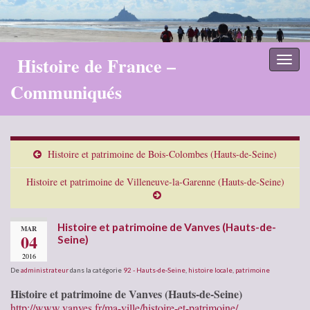
Histoire de France –
Toggl
naviga
Communiqués
Histoire et patrimoine de Bois-Colombes (Hauts-de-Seine)
Histoire et patrimoine de Villeneuve-la-Garenne (Hauts-de-Seine)
Histoire et patrimoine de Vanves (Hauts-de-
MAR
04
Seine)
2016
De
administrateur
dans la catégorie
92 - Hauts-de-Seine
,
histoire locale
,
patrimoine
Histoire et patrimoine de Vanves (Hauts-de-Seine)
http://www.vanves.fr/ma-ville/histoire-et-patrimoine/