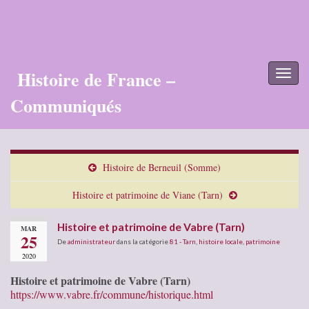
Histoire de France –
Toggl
naviga
Communiqués
Histoire de Berneuil (Somme)
Histoire et patrimoine de Viane (Tarn)
Histoire et patrimoine de Vabre (Tarn)
MAR
25
De
administrateur
dans la catégorie
81 - Tarn
,
histoire locale
,
patrimoine
2020
Histoire et patrimoine de Vabre (Tarn)
https://www.vabre.fr/commune/historique.html