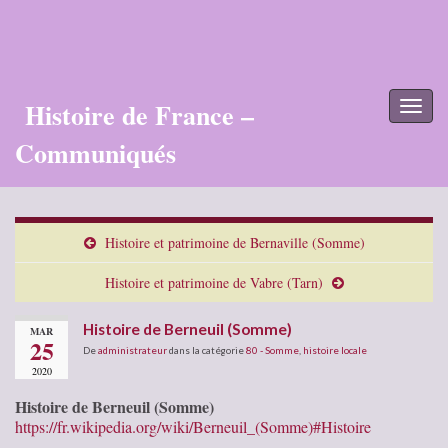
Histoire de France –
Toggl
naviga
Communiqués
Histoire et patrimoine de Bernaville (Somme)
Histoire et patrimoine de Vabre (Tarn)
Histoire de Berneuil (Somme)
MAR
25
De
administrateur
dans la catégorie
80 - Somme
,
histoire locale
2020
Histoire de Berneuil (Somme)
https://fr.wikipedia.org/wiki/Berneuil_(Somme)#Histoire