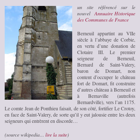
un site référencé sur le
nouvel
Annuaire Historique
des Communes de France
Berneuil appartint au VIIe
siècle à l’abbaye de Corbie,
en vertu d’une donation de
Clotaire III. Le premier
seigneur de Berneuil,
Bernard de Saint-Valery,
baron de Domart, non
content d’occuper le château
fort de Domart, fit construire
d’autres château à Berneuil et
à Bernaville (autrefois
Bernardville), vers l’an 1175.
Le comte Jean de Ponthieu faisait, de son côté, fortifier Le Crotoy,
en face de Saint-Valery, de sorte qu’il y eut jalousie entre les deux
seigneurs qui entrèrent en discorde…
(source wikipedia…
lire la suite
)