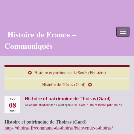
Histoire de France –
Toggl
naviga
Communiqués
Histoire et patrimoine de Scaër (Finistère)
Histoire de Trèves (Gard)
Histoire et patrimoine de Thoiras (Gard)
AVR
08
De
administrateur
dans la catégorie
30 - Gard
,
histoire locale
,
patrimoine
2022
Histoire et patrimoine de Thoiras (Gard)
https://thoiras.fr/commune-de-thoiras/bienvenue-a-thoiras/