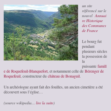
un site
référencé sur le
nouvel
Annuai
re Historique
des Communes
de France
Le bourg fut
pendant
plusieurs siècles
la possession de
la
puissante
famill
e de Roquefeuil-Blanquefort
, et notamment celle de
Bérenger de
Roquefeuil
, constructeur du
château de Bonaguil
.
Un archéologue ayant fait des fouilles, un ancien cimetière a été
découvert sous l’église…
(source wikipedia…
lire la suite
)