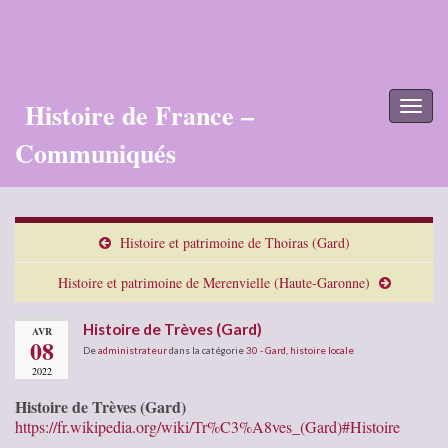
Histoire de France –
Toggl
naviga
Communiqués
Histoire et patrimoine de Thoiras (Gard)
Histoire et patrimoine de Merenvielle (Haute-Garonne)
Histoire de Trèves (Gard)
AVR
08
De
administrateur
dans la catégorie
30 - Gard
,
histoire locale
2022
Histoire de Trèves (Gard)
https://fr.wikipedia.org/wiki/Tr%C3%A8ves_(Gard)#Histoire