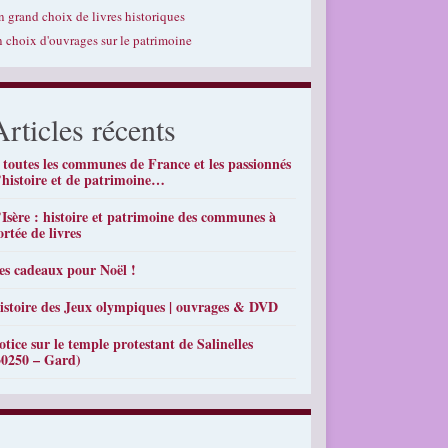
n grand choix de livres historiques
n choix d'ouvrages sur le patrimoine
Articles récents
 toutes les communes de France et les passionnés
’histoire et de patrimoine…
’Isère : histoire et patrimoine des communes à
ortée de livres
es cadeaux pour Noël !
istoire des Jeux olympiques | ouvrages & DVD
otice sur le temple protestant de Salinelles
30250 – Gard)