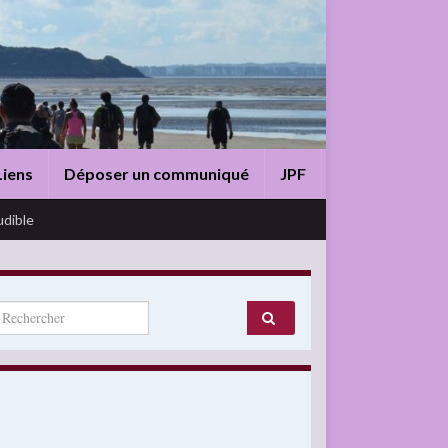
Liens
Déposer un communiqué
JPF
udible
arch for: