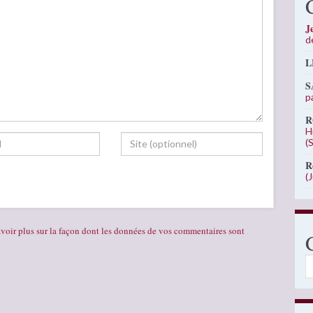
J
d
L
S
p
R
H
(
R
(
voir plus sur la façon dont les données de vos commentaires sont
C