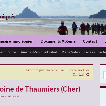
niqués
nuaire napoléonien
Documents XIXème
Contact
ent Kindle
Amazon Music Unlimited
Prime Video
Livres audio A
Histoire et patrimoine de Saint Etienne aux Clos
Se
(Corrèze)
moine de Thaumiers (Cher)
 locale
,
patrimoine