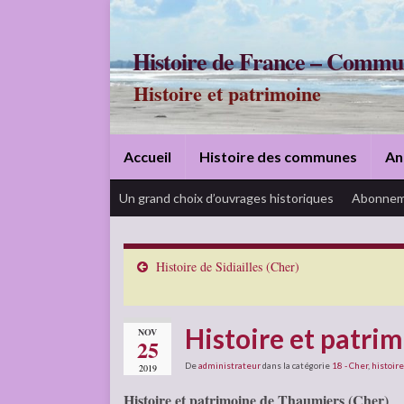
Histoire de France – Commu
Histoire et patrimoine
Accueil
Histoire des communes
An
Un grand choix d’ouvrages historiques
Abonnem
Histoire de Sidiailles (Cher)
Histoire et patri
NOV
25
De
administrateur
dans la catégorie
18 - Cher
,
histoire
2019
Histoire et patrimoine de Thaumiers (Cher)