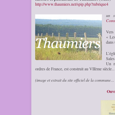
http://www.thaumiers.net/spip.php?rubrique4
un s
Comm
Vers 
« Les
dans 
L’égl
Sales
Un m
ordres de France, est construit au VIIème siècle
(image et extrait du site officiel de la commune…
Ouvr