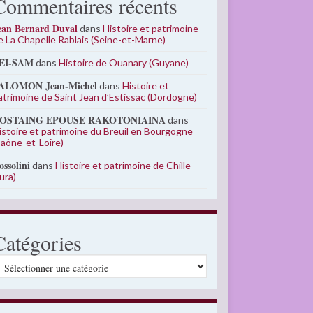
Commentaires récents
ean Bernard Duval
dans
Histoire et patrimoine
e La Chapelle Rablais (Seine-et-Marne)
EI-SAM
dans
Histoire de Ouanary (Guyane)
ALOMON Jean-Michel
dans
Histoire et
atrimoine de Saint Jean d’Estissac (Dordogne)
OSTAING EPOUSE RAKOTONIAINA
dans
istoire et patrimoine du Breuil en Bourgogne
Saône-et-Loire)
ossolini
dans
Histoire et patrimoine de Chille
Jura)
Catégories
atégories