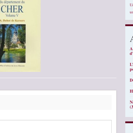
U
u
A
d
L
p
D
H
N
(