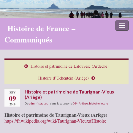
Histoire de France –
Toggl
naviga
Communiqués
Histoire et patrimoine de Lalouvesc (Ardèche)
Histoire d’Uchentein (Ariège)
Histoire et patrimoine de Taurignan-Vieux
FÉV
09
(Ariège)
De
administrateur
dans la catégorie
09 - Ariège
,
histoire locale
2019
Histoire et patrimoine de Taurignan-Vieux (Ariège)
https://fr.wikipedia.org/wiki/Taurignan-Vieux#Histoire