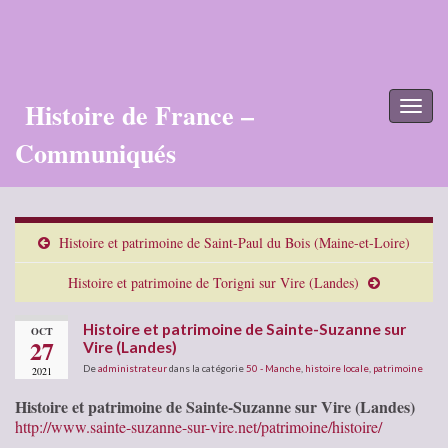
Histoire de France –
Toggl
naviga
Communiqués
Histoire et patrimoine de Saint-Paul du Bois (Maine-et-Loire)
Histoire et patrimoine de Torigni sur Vire (Landes)
Histoire et patrimoine de Sainte-Suzanne sur
OCT
27
Vire (Landes)
De
administrateur
dans la catégorie
50 - Manche
,
histoire locale
,
patrimoine
2021
Histoire et patrimoine de Sainte-Suzanne sur Vire (Landes)
http://www.sainte-suzanne-sur-vire.net/patrimoine/histoire/