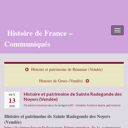
Histoire de France –
Toggl
naviga
Communiqués
Histoire et patrimoine de Réaumur (Vendée)
Histoire de Grues (Vendée)
Histoire et patrimoine de Sainte Radegonde des
OCT
13
Noyers (Vendée)
De
administrateur
dans la catégorie
85 - Vendée
,
histoire locale
,
patrimoine
2020
Histoire et patrimoine de Sainte Radegonde des Noyers
(Vendée)
https://sainteradegondedesnoyers.fr/presentation-de-la-commune/