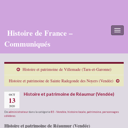
Histoire de France –
Toggl
naviga
Communiqués
Histoire et patrimoine de Villemade (Tarn-et-Garonne)
Histoire et patrimoine de Sainte Radegonde des Noyers (Vendée)
Histoire et patrimoine de Réaumur (Vendée)
OCT
13
2020
De
administrateur
dans la catégorie
85 - Vendée
,
histoire locale
,
patrimoine
,
personnages
célèbres
Histoire et patrimoine de Réaumur (Vendée)