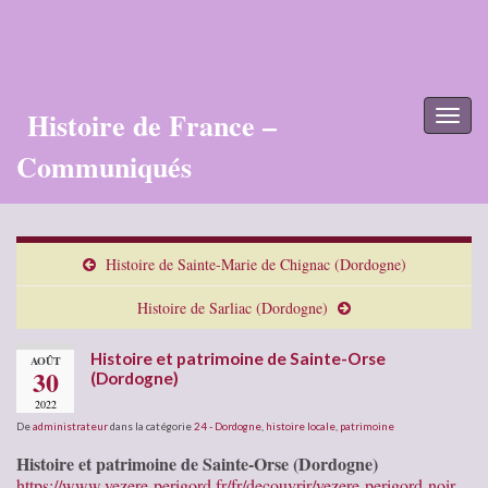
Histoire de France –
Toggl
naviga
Communiqués
Histoire de Sainte-Marie de Chignac (Dordogne)
Histoire de Sarliac (Dordogne)
Histoire et patrimoine de Sainte-Orse
AOÛT
30
(Dordogne)
2022
De
administrateur
dans la catégorie
24 - Dordogne
,
histoire locale
,
patrimoine
Histoire et patrimoine de Sainte-Orse (Dordogne)
https://www.vezere-perigord.fr/fr/decouvrir/vezere-perigord-noir-