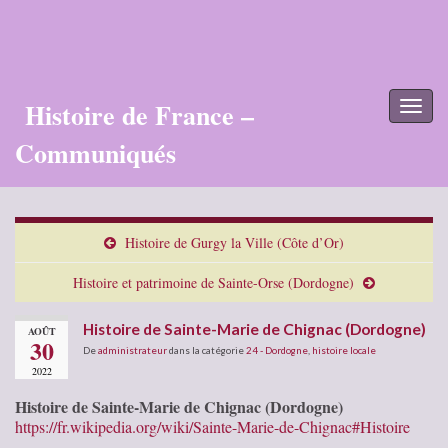
Histoire de France –
Toggl
naviga
Communiqués
Histoire de Gurgy la Ville (Côte d’Or)
Histoire et patrimoine de Sainte-Orse (Dordogne)
Histoire de Sainte-Marie de Chignac (Dordogne)
AOÛT
30
De
administrateur
dans la catégorie
24 - Dordogne
,
histoire locale
2022
Histoire de Sainte-Marie de Chignac (Dordogne)
https://fr.wikipedia.org/wiki/Sainte-Marie-de-Chignac#Histoire