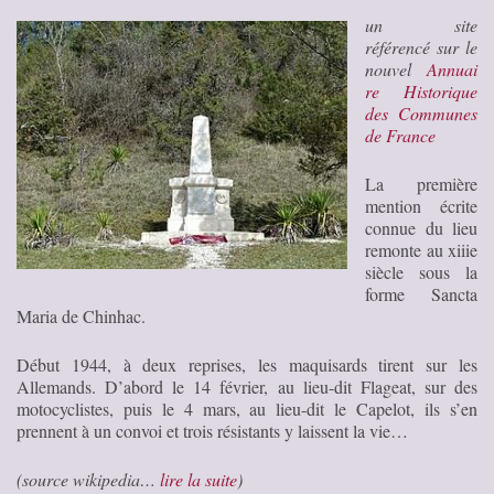
un site
référencé sur le
nouvel
Annuai
re Historique
des Communes
de France
La première
mention écrite
connue du lieu
remonte au xiiie
siècle sous la
forme Sancta
Maria de Chinhac.
Début 1944, à deux reprises, les maquisards tirent sur les
Allemands. D’abord le 14 février, au lieu-dit Flageat, sur des
motocyclistes, puis le 4 mars, au lieu-dit le Capelot, ils s’en
prennent à un convoi et trois résistants y laissent la vie…
(source wikipedia…
lire la suite
)