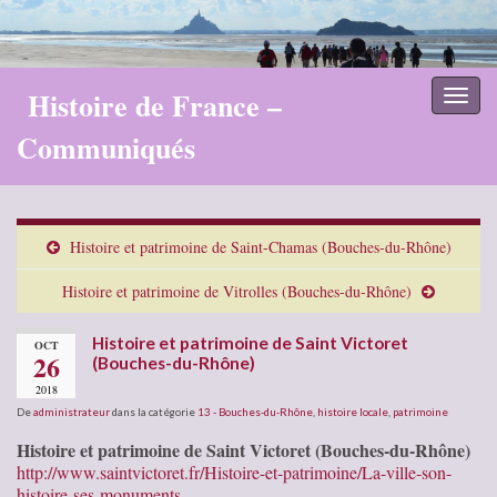
Histoire de France –
Toggl
naviga
Communiqués
Histoire et patrimoine de Saint-Chamas (Bouches-du-Rhône)
Histoire et patrimoine de Vitrolles (Bouches-du-Rhône)
Histoire et patrimoine de Saint Victoret
OCT
26
(Bouches-du-Rhône)
2018
De
administrateur
dans la catégorie
13 - Bouches-du-Rhône
,
histoire locale
,
patrimoine
Histoire et patrimoine de Saint Victoret (Bouches-du-Rhône)
http://www.saintvictoret.fr/Histoire-et-patrimoine/La-ville-son-
histoire-ses-monuments