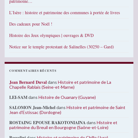
patrimoine…
L’Isère : histoire et patrimoine des communes à portée de livres
Des cadeaux pour Noël !
Histoire des Jeux olympiques | ouvrages & DVD
Notice sur le temple protestant de Salinelles (30250 – Gard)
COMMENTAIRES RÉCENTS
Jean Bernard Duval
dans
Histoire et patrimoine de La
Chapelle Rablais (Seine-et-Marne)
LEI-SAM
dans
Histoire de Ouanary (Guyane)
SALOMON Jean-Michel
dans
Histoire et patrimoine de Saint
Jean d’Estissac (Dordogne)
ROSTAING EPOUSE RAKOTONIAINA
dans
Histoire et
patrimoine du Breuil en Bourgogne (Saône-et-Loire)
Rossolini
dans
Histoire et patrimoine de Chille (Jura)