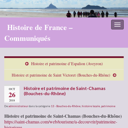
Histoire de France –
Toggl
naviga
Communiqués
Histoire et patrimoine d’Espalion (Aveyron)
Histoire et patrimoine de Saint Victoret (Bouches-du-Rhône)
Histoire et patrimoine de Saint-Chamas
OCT
26
(Bouches-du-Rhône)
2018
De
administrateur
dans la catégorie
13 - Bouches-du-Rhône
,
histoire locale
,
patrimoine
Histoire et patrimoine de Saint-Chamas (Bouches-du-Rhône)
https://saint-chamas.com/web/tourisme/a-decouvrir/patrimoine-
historique