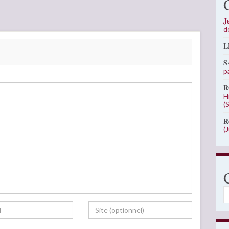
J
d
L
S
p
R
H
(
R
(
C