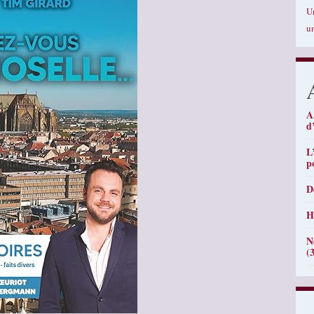
U
u
A
d
L
p
D
H
N
(