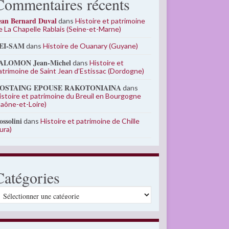
Commentaires récents
ean Bernard Duval
dans
Histoire et patrimoine
e La Chapelle Rablais (Seine-et-Marne)
EI-SAM
dans
Histoire de Ouanary (Guyane)
ALOMON Jean-Michel
dans
Histoire et
atrimoine de Saint Jean d’Estissac (Dordogne)
OSTAING EPOUSE RAKOTONIAINA
dans
istoire et patrimoine du Breuil en Bourgogne
Saône-et-Loire)
ossolini
dans
Histoire et patrimoine de Chille
Jura)
Catégories
atégories