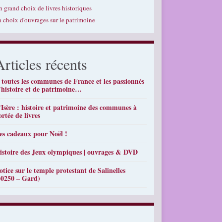
n grand choix de livres historiques
n choix d'ouvrages sur le patrimoine
Articles récents
 toutes les communes de France et les passionnés
’histoire et de patrimoine…
’Isère : histoire et patrimoine des communes à
ortée de livres
es cadeaux pour Noël !
istoire des Jeux olympiques | ouvrages & DVD
otice sur le temple protestant de Salinelles
30250 – Gard)