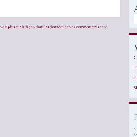
A
voir plus sur la façon dont les données de vos commentaires sont
C
F
F
S
«
b