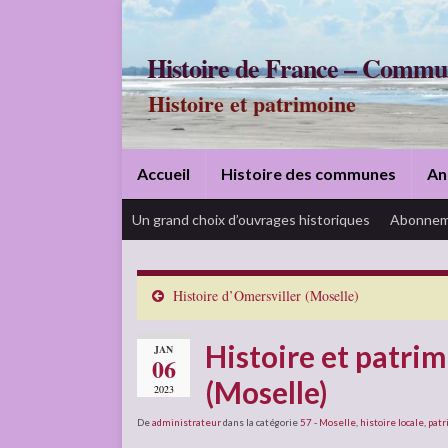
Histoire de France – Commu
Histoire et patrimoine
Accueil
Histoire des communes
An
Un grand choix d’ouvrages historiques
Abonnem
Histoire d’Omersviller (Moselle)
Histoire et patri
JAN
06
(Moselle)
2023
De
administrateur
dans la catégorie
57 - Moselle
,
histoire locale
,
patr