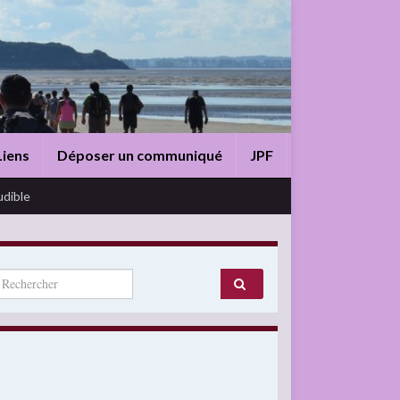
Liens
Déposer un communiqué
JPF
udible
arch for: