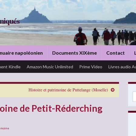
niqués
nuaire napoléonien
Documents XIXème
Contact
ent Kindle
Amazon Music Unlimited
Prime Video
Livres audio A
Histoire et patrimoine de Puttelange (Moselle)
Se
moine de Petit-Réderching
imoine