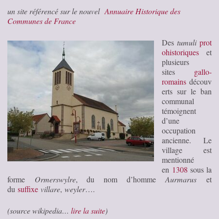
un site référencé sur le nouvel
Annuaire Historique des
Communes de France
Des
tumuli
prot
ohistoriques
et
plusieurs
sites
gallo-
romains
découv
erts sur le ban
communal
témoignent
d’une
occupation
ancienne. Le
village est
mentionné
en
1308
sous la
forme
Ormerswylre
, du nom d’homme
Aurmarus
et
du
suffixe
villare
,
weyler
….
(source wikipedia…
lire la suite
)