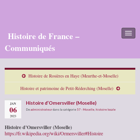
Histoire de France –
Toggl
naviga
Communiqués
Histoire de Rosières en Haye (Meurthe-et-Moselle)
Histoire et patrimoine de Petit-Réderching (Moselle)
Histoire d’Omersviller (Moselle)
JAN
06
De
administrateur
dans la catégorie
57 - Moselle
,
histoire locale
2023
Histoire d’Omersviller (Moselle)
https://fr.wikipedia.org/wiki/Ormersviller#Histoire