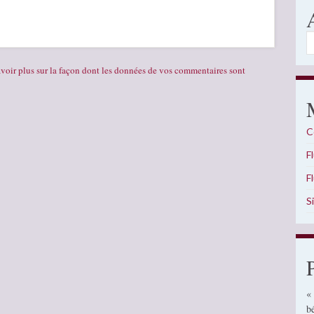
A
voir plus sur la façon dont les données de vos commentaires sont
C
F
F
S
«
b