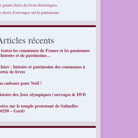
n grand choix de livres historiques
n choix d'ouvrages sur le patrimoine
Articles récents
 toutes les communes de France et les passionnés
’histoire et de patrimoine…
’Isère : histoire et patrimoine des communes à
ortée de livres
es cadeaux pour Noël !
istoire des Jeux olympiques | ouvrages & DVD
otice sur le temple protestant de Salinelles
30250 – Gard)