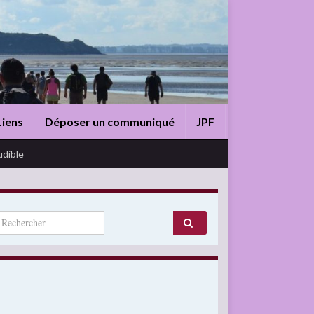
Liens
Déposer un communiqué
JPF
udible
arch for: