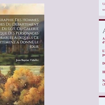
U
u
A
d
L
p
D
H
N
(