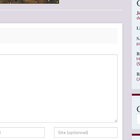
J
d
L
S
p
R
H
(
R
(
C