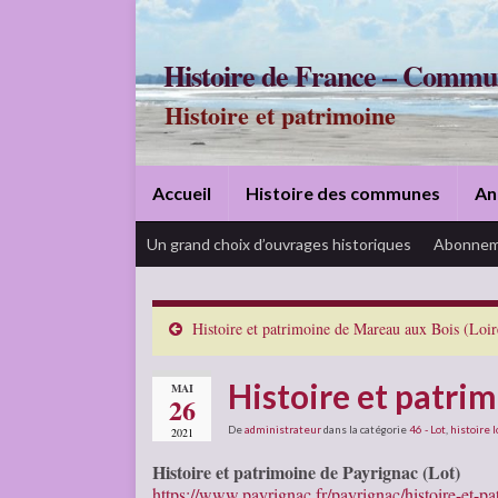
Histoire de France – Commu
Histoire et patrimoine
Accueil
Histoire des communes
An
Un grand choix d’ouvrages historiques
Abonnem
Histoire et patrimoine de Mareau aux Bois (Loir
Histoire et patrim
MAI
26
De
administrateur
dans la catégorie
46 - Lot
,
histoire l
2021
Histoire et patrimoine de Payrignac (Lot)
https://www.payrignac.fr/payrignac/histoire-et-pa