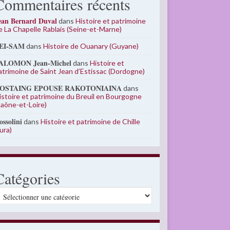
Commentaires récents
ean Bernard Duval
dans
Histoire et patrimoine
e La Chapelle Rablais (Seine-et-Marne)
EI-SAM
dans
Histoire de Ouanary (Guyane)
ALOMON Jean-Michel
dans
Histoire et
atrimoine de Saint Jean d’Estissac (Dordogne)
OSTAING EPOUSE RAKOTONIAINA
dans
istoire et patrimoine du Breuil en Bourgogne
Saône-et-Loire)
ossolini
dans
Histoire et patrimoine de Chille
Jura)
Catégories
atégories