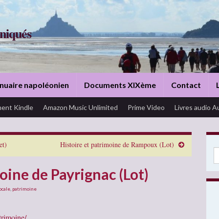
niqués
nuaire napoléonien
Documents XIXème
Contact
ent Kindle
Amazon Music Unlimited
Prime Video
Livres audio A
et)
Histoire et patrimoine de Rampoux (Lot)
Se
oine de Payrignac (Lot)
ocale
,
patrimoine
trimoine/